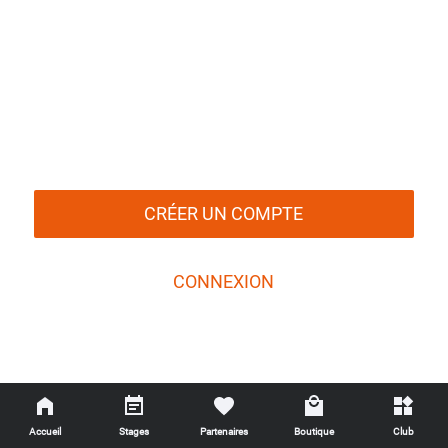
CRÉER UN COMPTE
CONNEXION
En utilisant cette application vous en acceptez les
Conditions
générales de service
et la
Politique de confidentialité
Accueil
Stages
Partenaires
Boutique
Club